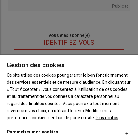
Publicité
Sous-
Vous êtes abonné(e)
titre
TITRE
IDENTIFIEZ-VOUS
Body
Connectez-vous à votre compte pour profiter
Gestion des cookies
de votre abonnement
Ce site utilise des cookies pour garantir le bon fonctionnement
Lien
Créer un nouveau compte
des services essentiels et de mesure d’audience. En cliquant sur
"Créer
Lien
Réinitialiser votre mot de passe
« Tout Accepter », vous consentez à l’utilisation de ces cookies
un
"Réinitialiser
et au traitement de vos données à caractère personnel au
Lien
nouveau
votre
Je me connecte
regard des finalités décrites. Vous pourrez à tout moment
"Je
compte"
mot
revenir sur vos choix, en utilisant le lien « Modifier mes
me
de
préférences cookies » en bas de page du site.
Plus d'infos
connecte"
passe"
Paramétrer mes cookies
Sous-
Vous n'êtes pas abonné(e)
titre