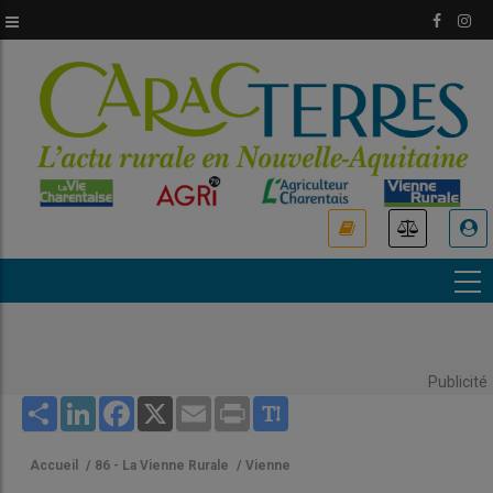
Aller
au
contenu
principal
USER
ACCOUNT
MENU
Publicité
Share
LinkedIn
Facebook
X
Email
Print
Accueil
/
86 - La Vienne Rurale
/
Vienne