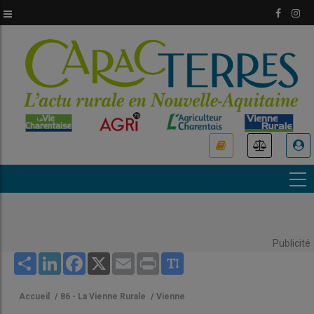
Aller
au
contenu
principal
USER
ACCOUNT
MENU
Publicité
Share
LinkedIn
Facebook
X
Email
Print
Accueil
/
86 - La Vienne Rurale
/
Vienne