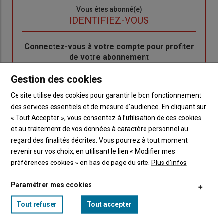
Sous-
Vous êtes abonné(e)
titre
TITRE
IDENTIFIEZ-VOUS
Body
Connectez-vous à votre compte pour profiter
de votre abonnement
Lien
Créer un nouveau compte
Gestion des cookies
"Créer
Lien
Réinitialiser votre mot de passe
Ce site utilise des cookies pour garantir le bon fonctionnement
un
"Réinitialiser
des services essentiels et de mesure d’audience. En cliquant sur
Lien
nouveau
votre
Je me connecte
« Tout Accepter », vous consentez à l’utilisation de ces cookies
"Je
compte"
mot
et au traitement de vos données à caractère personnel au
me
de
regard des finalités décrites. Vous pourrez à tout moment
connecte"
passe"
revenir sur vos choix, en utilisant le lien « Modifier mes
préférences cookies » en bas de page du site.
Plus d'infos
Sous-
Vous n'êtes pas abonné(e)
titre
TITRE
CRÉEZ UN COMPTE
Paramétrer mes cookies
Body
Choisissez votre formule et créez votre
Tout refuser
Tout accepter
compte pour accéder à tout Caracterres.