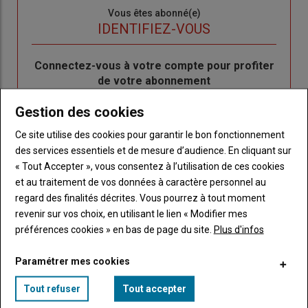
Sous-
Vous êtes abonné(e)
titre
TITRE
IDENTIFIEZ-VOUS
Body
Connectez-vous à votre compte pour profiter
de votre abonnement
Lien
Créer un nouveau compte
Gestion des cookies
"Créer
Lien
Réinitialiser votre mot de passe
Ce site utilise des cookies pour garantir le bon fonctionnement
un
"Réinitialiser
des services essentiels et de mesure d’audience. En cliquant sur
Lien
nouveau
votre
Je me connecte
« Tout Accepter », vous consentez à l’utilisation de ces cookies
"Je
compte"
mot
et au traitement de vos données à caractère personnel au
me
de
regard des finalités décrites. Vous pourrez à tout moment
connecte"
passe"
revenir sur vos choix, en utilisant le lien « Modifier mes
préférences cookies » en bas de page du site.
Plus d'infos
Sous-
Vous n'êtes pas abonné(e)
titre
TITRE
CRÉEZ UN COMPTE
Paramétrer mes cookies
Body
Choisissez votre formule et créez votre
Tout refuser
Tout accepter
compte pour accéder à tout Caracterres.