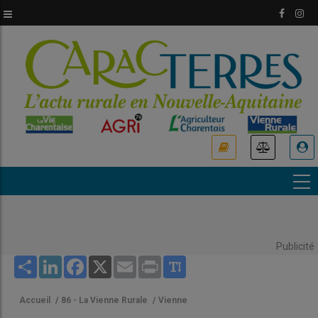
Aller
au
contenu
principal
USER
ACCOUNT
MENU
Publicité
Share
LinkedIn
Facebook
X
Email
Print
Accueil
/
86 - La Vienne Rurale
/
Vienne