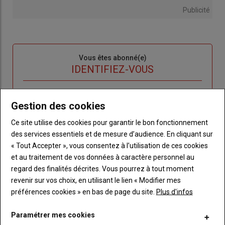
Publicité
Sous-
Vous êtes abonné(e)
titre
TITRE
IDENTIFIEZ-VOUS
Body
Connectez-vous à votre compte pour profiter
Gestion des cookies
de votre abonnement
Ce site utilise des cookies pour garantir le bon fonctionnement
Lien
Créer un nouveau compte
des services essentiels et de mesure d’audience. En cliquant sur
"Créer
Lien
Réinitialiser votre mot de passe
« Tout Accepter », vous consentez à l’utilisation de ces cookies
un
"Réinitialiser
et au traitement de vos données à caractère personnel au
Lien
nouveau
votre
Je me connecte
regard des finalités décrites. Vous pourrez à tout moment
"Je
compte"
mot
revenir sur vos choix, en utilisant le lien « Modifier mes
me
de
préférences cookies » en bas de page du site.
Plus d'infos
connecte"
passe"
Paramétrer mes cookies
Sous-
Vous n'êtes pas abonné(e)
titre