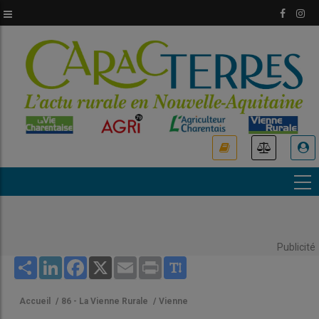
Aller
au
contenu
principal
USER
ACCOUNT
MENU
Publicité
Share
LinkedIn
Facebook
X
Email
Print
Accueil
/
86 - La Vienne Rurale
/
Vienne