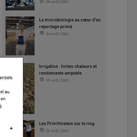
06 août 2026
La microbiologie au cœur d'un
reportage primé
04 août 2026
Irrigation : fortes chaleurs et
rendements amputés
entiels
03 août 2026
nel au
 en
s
Les Prim'Hostein sur le ring
02 août 2026