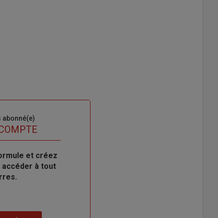
s abonné(e)
 COMPTE
ormule et créez
 accéder à tout
rres.