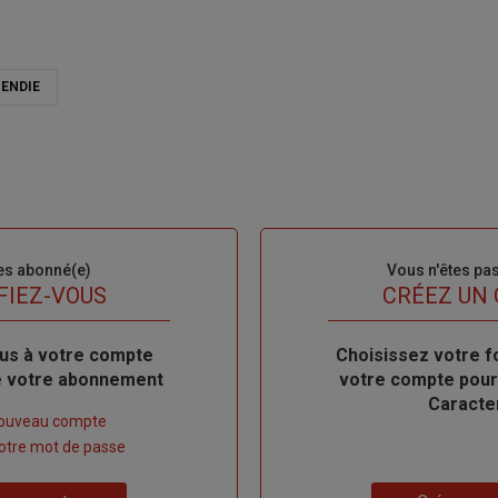
CENDIE
es abonné(e)
Sous-
Vous n'êtes pa
titre
FIEZ-VOUS
TITRE
CRÉEZ UN
us à votre compte
Body
Choisissez votre f
de votre abonnement
votre compte pour
Caracte
nouveau compte
 votre mot de passe
Lien