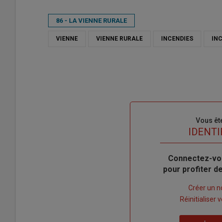
86 - LA VIENNE RURALE
VIENNE
VIENNE RURALE
INCENDIES
IN
Sous-
Vous êt
titre
TITRE
IDENTI
Body
Connectez-vo
pour profiter 
Lien
Créer un 
"Créer
Lien
Réinitialiser
un
"Réinitialiser
Lien
nouveau
votre