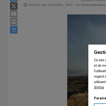
Publié le
sam 13/06/2026 - 18:41
- Par
ehersand@vienne-r
X
Email
Print
Gesti
Ce site 
et de m
l’utilis
regard d
utilisan
d'infos
Paramé