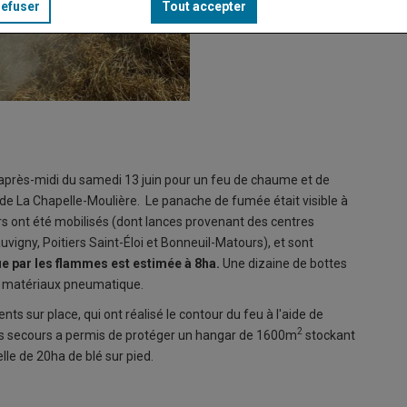
refuser
Tout accepter
après-midi du samedi 13 juin pour un feu de chaume et de
e de La Chapelle-Moulière. Le panache de fumée était visible à
s ont été mobilisés (dont lances provenant des centres
uvigny, Poitiers Saint-Éloi et Bonneuil-Matours), et sont
e par les flammes est estimée à 8ha.
Une dizaine de bottes
rs matériaux pneumatique.
s sur place, qui ont réalisé le contour du feu à l'aide de
2
des secours a permis de protéger un hangar de 1600m
stockant
lle de 20ha de blé sur pied.