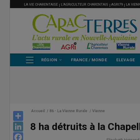
MENU
Aller
LA VIE CHARENTAISE
L'AGRICULTEUR CHARENTAIS
AGRI79
LA VIEN
FILIÈRE
au
contenu
principal
NAVIGATION
RÉGION
FRANCE / MONDE
ELEVAGE
PRINCIPALE
Accueil
/
86 - La Vienne Rurale
/
Vienne
Share
8 ha détruits à la Chape
LinkedIn
Facebook
Elisabeth Hersand