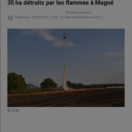
35 ha détruits par les flammes à Magné
Elisabeth Hersand
Publié le
jeu 18/06/2026 - 21:44
- Par
ehersand@vienne-rurale.fr
© Sdis
© S