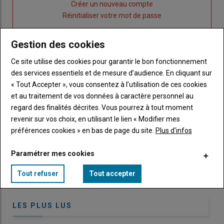
Lien
Créer un nouveau compte
"Créer
Lien
Réinitialiser votre mot de passe
un
"Réinitialiser
Lien
nouveau
votre
Je me connecte
Gestion des cookies
"Je
compte"
mot
me
Ce site utilise des cookies pour garantir le bon fonctionnement
de
connecte"
des services essentiels et de mesure d’audience. En cliquant sur
passe"
« Tout Accepter », vous consentez à l’utilisation de ces cookies
Sous-
Vous n'êtes pas abonné(e)
et au traitement de vos données à caractère personnel au
titre
TITRE
CRÉEZ UN COMPTE
regard des finalités décrites. Vous pourrez à tout moment
revenir sur vos choix, en utilisant le lien « Modifier mes
préférences cookies » en bas de page du site.
Plus d'infos
Body
Choisissez votre formule et créez votre
compte pour accéder à tout Caracterres.
Paramétrer mes cookies
Lien
Créez un compte
Tout refuser
Tout accepter
LES PLUS LUS