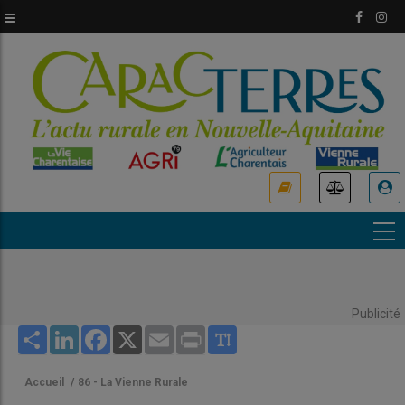
Aller
au
contenu
principal
USER
ACCOUNT
MENU
Publicité
Share
LinkedIn
Facebook
X
Email
Print
Accueil
/
86 - La Vienne Rurale