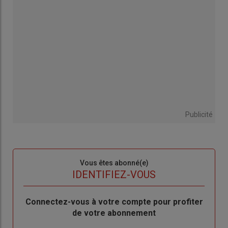
Publicité
Sous-
Vous êtes abonné(e)
titre
TITRE
IDENTIFIEZ-VOUS
Body
Connectez-vous à votre compte pour profiter
de votre abonnement