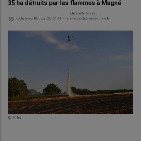
35 ha détruits par les flammes à Magné
Elisabeth Hersand
Publié le
jeu 18/06/2026 - 21:44
- Par
ehersand@vienne-rurale.fr
© Sdis
© S