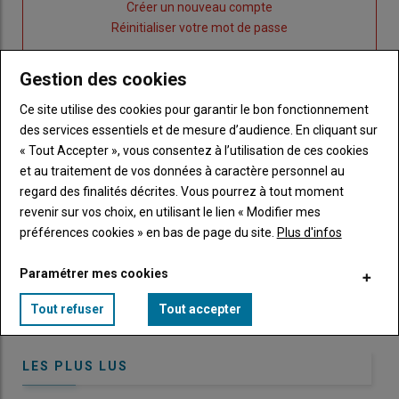
Lien
Créer un nouveau compte
"Créer
Lien
Réinitialiser votre mot de passe
un
"Réinitialiser
Lien
nouveau
votre
Je me connecte
Gestion des cookies
"Je
compte"
mot
me
Ce site utilise des cookies pour garantir le bon fonctionnement
de
connecte"
des services essentiels et de mesure d’audience. En cliquant sur
passe"
« Tout Accepter », vous consentez à l’utilisation de ces cookies
Sous-
Vous n'êtes pas abonné(e)
et au traitement de vos données à caractère personnel au
titre
TITRE
CRÉEZ UN COMPTE
regard des finalités décrites. Vous pourrez à tout moment
revenir sur vos choix, en utilisant le lien « Modifier mes
préférences cookies » en bas de page du site.
Plus d'infos
Body
Choisissez votre formule et créez votre
compte pour accéder à tout Caracterres.
Paramétrer mes cookies
Lien
Créez un compte
Tout refuser
Tout accepter
LES PLUS LUS