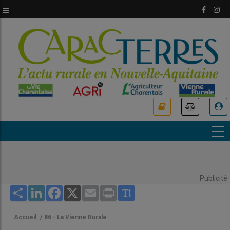
Aller
au
contenu
principal
USER
ACCOUNT
MENU
Publicité
Share
LinkedIn
Facebook
X
Email
Print
Accueil
/
86 - La Vienne Rurale