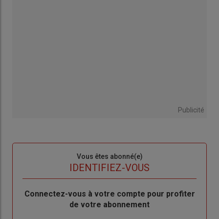
Publicité
Sous-
Vous êtes abonné(e)
titre
TITRE
IDENTIFIEZ-VOUS
Body
Connectez-vous à votre compte pour profiter
de votre abonnement